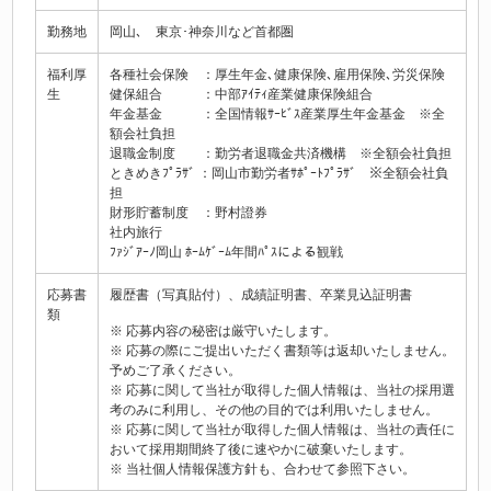
勤務地
岡山､ 東京･神奈川など首都圏
福利厚
各種社会保険 ：厚生年金､健康保険､雇用保険､労災保険
生
健保組合 ：中部ｱｲﾃｨ産業健康保険組合
年金基金 ：全国情報ｻｰﾋﾞｽ産業厚生年金基金 ※全
額会社負担
退職金制度 ：勤労者退職金共済機構 ※全額会社負担
ときめきﾌﾟﾗｻﾞ ：岡山市勤労者ｻﾎﾟｰﾄﾌﾟﾗｻﾞ ※全額会社負
担
財形貯蓄制度 ：野村證券
社内旅行
ﾌｧｼﾞｱｰﾉ岡山 ﾎｰﾑｹﾞｰﾑ年間ﾊﾟｽによる観戦
応募書
履歴書（写真貼付）、成績証明書、卒業見込証明書
類
※ 応募内容の秘密は厳守いたします。
※ 応募の際にご提出いただく書類等は返却いたしません。
予めご了承ください。
※ 応募に関して当社が取得した個人情報は、当社の採用選
考のみに利用し、その他の目的では利用いたしません。
※ 応募に関して当社が取得した個人情報は、当社の責任に
おいて採用期間終了後に速やかに破棄いたします。
※ 当社個人情報保護方針も、合わせて参照下さい。