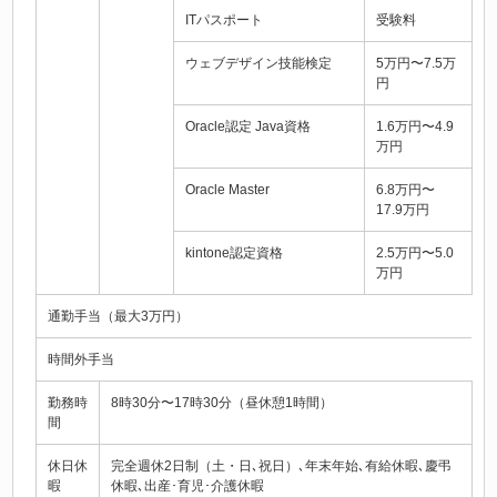
ITパスポート
受験料
ウェブデザイン技能検定
5万円〜7.5万
円
Oracle認定 Java資格
1.6万円〜4.9
万円
Oracle Master
6.8万円〜
17.9万円
kintone認定資格
2.5万円〜5.0
万円
通勤手当（最大3万円）
時間外手当
勤務時
8時30分〜17時30分（昼休憩1時間）
間
休日休
完全週休2日制（土・日､祝日）､年末年始､有給休暇､慶弔
暇
休暇､出産･育児･介護休暇