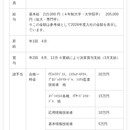
員
給
基本給 215,000 円（４年制大学・大学院卒） 205,000
与
円（短大・専門卒）
※この金額は参考値として2026年度入社の金額を表示し
ています。
昇
年1回 4月
給
賞
年2回 6月、12月 ※業績により決算賞与支給（3月支給）
与
諸手当
合格一
ITｽﾄﾗﾃｼﾞｽﾄ、ｼｽﾃﾑｱｰｷﾃｸﾄ、
20万円
時金
ﾌﾟﾛｼﾞｪｸﾄﾏﾈｰｼﾞｬ、ｼｽﾃﾑ監査
技術者 他
ｽﾍﾟｼｬﾘｽﾄ各種、ITｻｰﾋﾞｽﾏﾈｰ
15万円
ｼﾞｬ 他
応用情報技術者
10万円
基本情報技術者
5万円